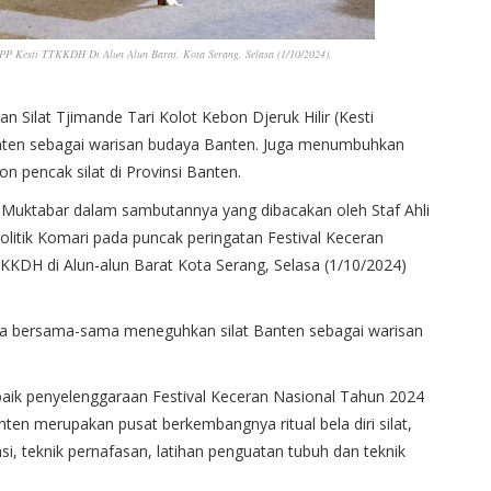
DPP Kesti TTKKDH Di Alun Alun Barat, Kota Serang, Selasa (1/10/2024).
 Silat Tjimande Tari Kolot Kebon Djeruk Hilir (Kesti
nten sebagai warisan budaya Banten. Juga menumbuhkan
n pencak silat di Provinsi Banten.
l Muktabar dalam sambutannya yang dibacakan oleh Staf Ahli
itik Komari pada puncak peringatan Festival Keceran
KDH di Alun-alun Barat Kota Serang, Selasa (1/10/2024)
 kita bersama-sama meneguhkan silat Banten sebagai warisan
aik penyelenggaraan Festival Keceran Nasional Tahun 2024
ten merupakan pusat berkembangnya ritual bela diri silat,
i, teknik pernafasan, latihan penguatan tubuh dan teknik