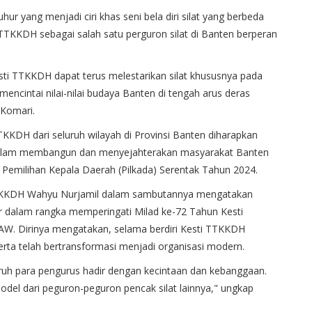
 luhur yang menjadi ciri khas seni bela diri silat yang berbeda
 TTKKDH sebagai salah satu perguron silat di Banten berperan
sti TTKKDH dapat terus melestarikan silat khususnya pada
encintai nilai-nilai budaya Banten di tengah arus deras
 Komari.
TKKDH dari seluruh wilayah di Provinsi Banten diharapkan
 dalam membangun dan menyejahterakan masyarakat Banten
 Pemilihan Kepala Daerah (Pilkada) Serentak Tahun 2024.
TKKDH Wahyu Nurjamil dalam sambutannya mengatakan
lar dalam rangka memperingati Milad ke-72 Tahun Kesti
. Dirinya mengatakan, selama berdiri Kesti TTKKDH
 serta telah bertransformasi menjadi organisasi modern.
luruh para pengurus hadir dengan kecintaan dan kebanggaan.
model dari peguron-peguron pencak silat lainnya," ungkap