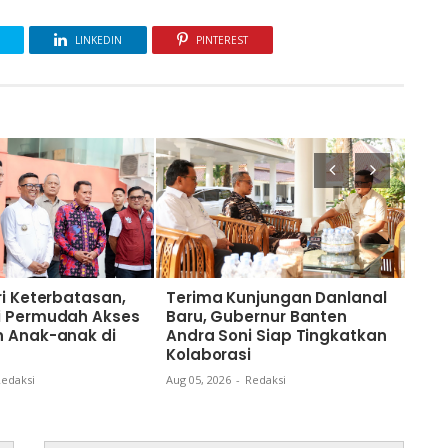
LINKEDIN
PINTEREST
ri Keterbatasan,
Terima Kunjungan Danlanal
Gub
i Permudah Akses
Baru, Gubernur Banten
Apr
n Anak-anak di
Andra Soni Siap Tingkatkan
Ker
Kolaborasi
Pro
edaksi
Aug 05, 2026
-
Redaksi
Aug 0