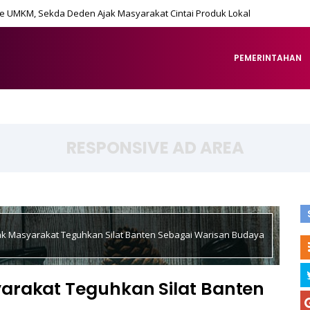
ase UMKM, Sekda Deden Ajak Masyarakat Cintai Produk Lokal
PEMERINTAHAN
RESPONSIVE AD AREA
k Masyarakat Teguhkan Silat Banten Sebagai Warisan Budaya
arakat Teguhkan Silat Banten