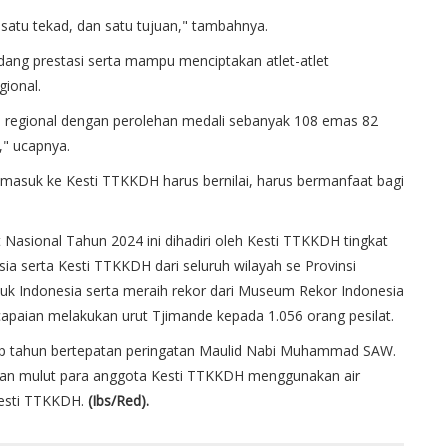
satu tekad, dan satu tujuan," tambahnya.
dang prestasi serta mampu menciptakan atlet-atlet
gional.
n regional dengan perolehan medali sebanyak 108 emas 82
," ucapnya.
 masuk ke Kesti TTKKDH harus bernilai, harus bermanfaat bagi
 Nasional Tahun 2024 ini dihadiri oleh Kesti TTKKDH tingkat
a serta Kesti TTKKDH dari seluruh wilayah se Provinsi
k Indonesia serta meraih re­kor dari Mu­seum Rekor In­­donesia
n capaian melakukan urut Tjimande kepada 1.056 orang pesilat.
iap tahun bertepatan peringatan Maulid Nabi Muhammad SAW.
, dan mulut para anggota Kesti TTKKDH menggunakan air
Kesti TTKKDH.
(Ibs/Red).