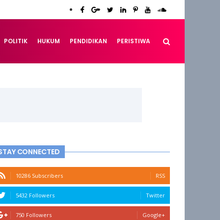
POLITIK
HUKUM
PENDIDIKAN
PERISTIWA
STAY CONNECTED
10286 Subscribers
RSS
5432 Followers
Twitter
750 Followers
Google+