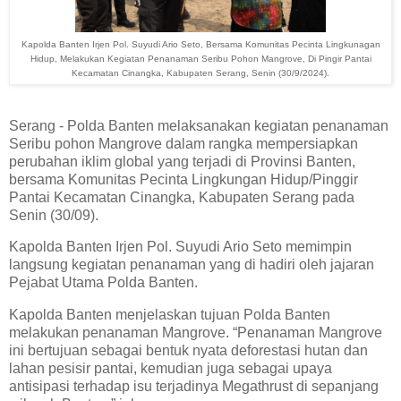
Kapolda Banten Irjen Pol. Suyudi Ario Seto, Bersama Komunitas Pecinta Lingkunagan
Hidup, Melakukan Kegiatan Penanaman Seribu Pohon Mangrove, Di Pingir Pantai
Kecamatan Cinangka, Kabupaten Serang, Senin (30/9/2024).
Serang - Polda Banten melaksanakan kegiatan penanaman
Seribu pohon Mangrove dalam rangka mempersiapkan
perubahan iklim global yang terjadi di Provinsi Banten,
bersama Komunitas Pecinta Lingkungan Hidup/Pinggir
Pantai Kecamatan Cinangka, Kabupaten Serang pada
Senin (30/09).
Kapolda Banten Irjen Pol. Suyudi Ario Seto memimpin
langsung kegiatan penanaman yang di hadiri oleh jajaran
Pejabat Utama Polda Banten.
Kapolda Banten menjelaskan tujuan Polda Banten
melakukan penanaman Mangrove. “Penanaman Mangrove
ini bertujuan sebagai bentuk nyata deforestasi hutan dan
lahan pesisir pantai, kemudian juga sebagai upaya
antisipasi terhadap isu terjadinya Megathrust di sepanjang