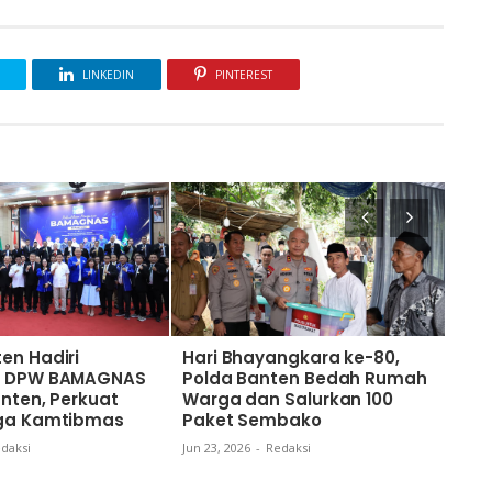
LINKEDIN
PINTEREST
en Hadiri
Hari Bhayangkara ke-80,
Sam
an DPW BAMAGNAS
Polda Banten Bedah Rumah
ke-
anten, Perkuat
Warga dan Salurkan 100
Wuj
aga Kamtibmas
Paket Sembako
Mela
Sum
daksi
Jun 23, 2026
-
Redaksi
Jun 18