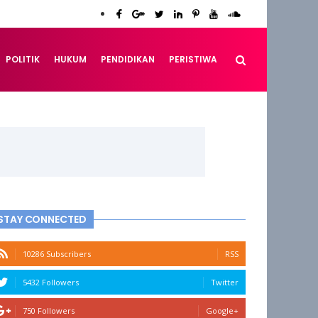
POLITIK
HUKUM
PENDIDIKAN
PERISTIWA
STAY CONNECTED
10286 Subscribers
RSS
5432 Followers
Twitter
750 Followers
Google+