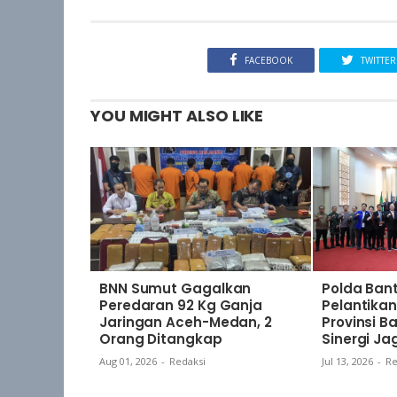
FACEBOOK
TWITTER
YOU MIGHT ALSO LIKE
BNN Sumut Gagalkan
Polda Bant
Peredaran 92 Kg Ganja
Pelantik
Jaringan Aceh-Medan, 2
Provinsi B
Orang Ditangkap
Sinergi J
Aug 01, 2026
-
Redaksi
Jul 13, 2026
-
Re