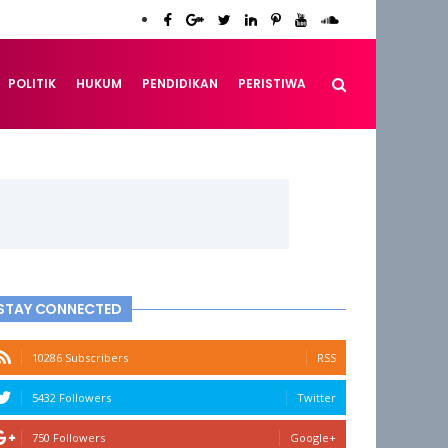
POLITIK
HUKUM
PENDIDIKAN
PERISTIWA
STAY CONNECTED
10286 Subscribers
RSS
5432 Followers
Twitter
750 Followers
Google+