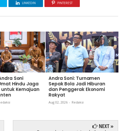
LINKEDIN
PINTEREST
Andra Soni
Andra Soni: Turnamen
Nai
 Umat Hindu Jaga
Sepak Bola Jadi Hiburan
Gub
 untuk Kemajuan
dan Penggerak Ekonomi
Kom
anten
Rakyat
dan
Ban
edaksi
Aug 02, 2026
-
Redaksi
Aug 0
NEXT »