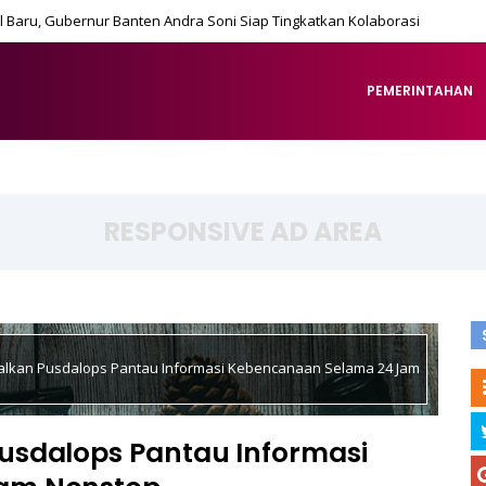
 Baru, Gubernur Banten Andra Soni Siap Tingkatkan Kolaborasi
PEMERINTAHAN
RESPONSIVE AD AREA
alkan Pusdalops Pantau Informasi Kebencanaan Selama 24 Jam
usdalops Pantau Informasi