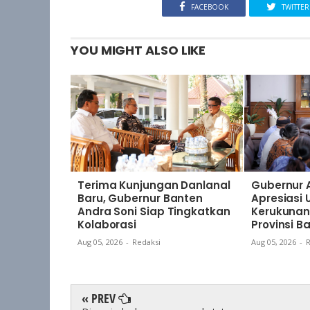
FACEBOOK
TWITTER
YOU MIGHT ALSO LIKE
Terima Kunjungan Danlanal
Gubernur 
Baru, Gubernur Banten
Apresiasi
Andra Soni Siap Tingkatkan
Kerukunan
Kolaborasi
Provinsi B
Aug 05, 2026
-
Redaksi
Aug 05, 2026
-
R
« PREV