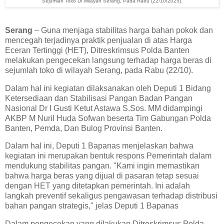
Sejumlah Toko Di Wilayah Serang, Pada Rabu (22/10/2025).
Serang
– Guna menjaga stabilitas harga bahan pokok dan
mencegah terjadinya praktik penjualan di atas Harga
Eceran Tertinggi (HET), Ditreskrimsus Polda Banten
melakukan pengecekan langsung terhadap harga beras di
sejumlah toko di wilayah Serang, pada Rabu (22/10).
Dalam hal ini kegiatan dilaksanakan oleh Deputi 1 Bidang
Ketersediaan dan Stabilisasi Pangan Badan Pangan
Nasional Dr I Gusti Ketut Astawa S.Sos. MM didampingi
AKBP M Nuril Huda Sofwan beserta Tim Gabungan Polda
Banten, Pemda, Dan Bulog Provinsi Banten.
Dalam hal ini, Deputi 1 Bapanas menjelaskan bahwa
kegiatan ini merupakan bentuk respons Pemerintah dalam
mendukung stabilitas pangan. "Kami ingin memastikan
bahwa harga beras yang dijual di pasaran tetap sesuai
dengan HET yang ditetapkan pemerintah. Ini adalah
langkah preventif sekaligus pengawasan terhadap distribusi
bahan pangan strategis," jelas Deputi 1 Bapanas
Dalam pengecekan yang dilakukan Ditreskrimsus Polda