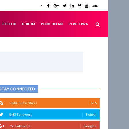
POLITIK
HUKUM
PENDIDIKAN
PERISTIWA
STAY CONNECTED
10286 Subscribers
RSS
5432 Followers
Twitter
750 Followers
Google+