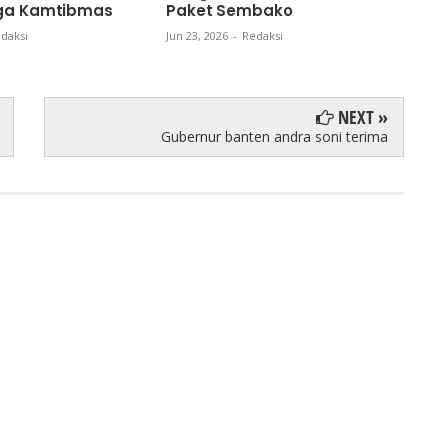
aga Kamtibmas
Paket Sembako
Mela
Sum
daksi
Jun 23, 2026
-
Redaksi
Jun 18
NEXT »
Gubernur banten andra soni terima