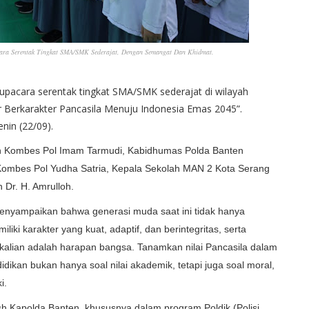
ara Serentak Tingkat SMA/SMK Sederajat, Dengan Semangat Dan Khidmat.
upacara serentak tingkat SMA/SMK sederajat di wilayah
Berkarakter Pancasila Menuju Indonesia Emas 2045”.
nin (22/09).
ten Kombes Pol Imam Tarmudi, Kabidhumas Polda Banten
 Kombes Pol Yudha Satria, Kepala Sekolah MAN 2 Kota Serang
n Dr. H. Amrulloh.
enyampaikan bahwa generasi muda saat ini tidak hanya
liki karakter yang kuat, adaptif, dan berintegritas, serta
 sekalian adalah harapan bangsa. Tanamkan nilai Pancasila dalam
idikan bukan hanya soal nilai akademik, tetapi juga soal moral,
ki.
 Kapolda Banten, khususnya dalam program Poldik (Polisi