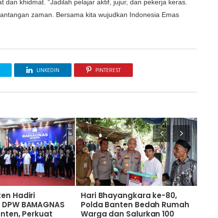
n khidmat. “Jadilah pelajar aktif, jujur, dan pekerja keras.
 tantangan zaman. Bersama kita wujudkan Indonesia Emas
LINKEDIN
PINTEREST
en Hadiri
Hari Bhayangkara ke-80,
Sam
an DPW BAMAGNAS
Polda Banten Bedah Rumah
ke-
anten, Perkuat
Warga dan Salurkan 100
Wuj