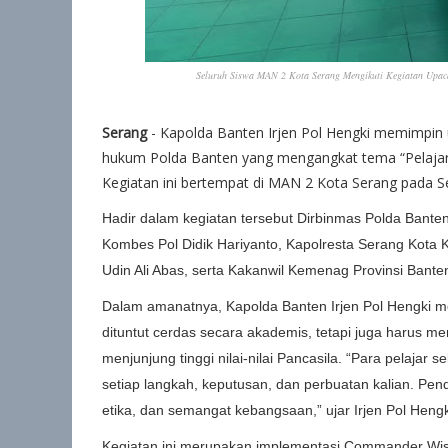
Seluruh Siswa MAN 2 Kota Serang Mengikuti Kegiatan Upac
Serang
- Kapolda Banten Irjen Pol Hengki memimpin 
hukum Polda Banten yang mengangkat tema “Pelajar 
Kegiatan ini bertempat di MAN 2 Kota Serang pada Se
Hadir dalam kegiatan tersebut Dirbinmas Polda Ban
Kombes Pol Didik Hariyanto, Kapolresta Serang Kota
Udin Ali Abas, serta Kakanwil Kemenag Provinsi Bante
Dalam amanatnya, Kapolda Banten Irjen Pol Hengki m
dituntut cerdas secara akademis, tetapi juga harus memi
menjunjung tinggi nilai-nilai Pancasila. “Para pelajar
setiap langkah, keputusan, dan perbuatan kalian. Pend
etika, dan semangat kebangsaan,” ujar Irjen Pol Heng
Kegiatan ini merupakan implementasi Commander Wish