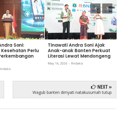
ndra Soni:
Tinawati Andra Soni Ajak
BKP
 Kesehatan Perlu
Anak-anak Banten Perkuat
Pen
 Perkembangan
Literasi Lewat Mendongeng
Tal
May 16, 2026
-
Redaksi
May 1
Redaksi
NEXT »
Wagub banten dimyati natakusumah tutup