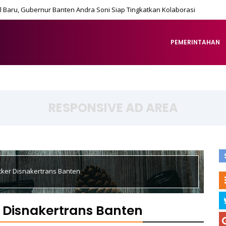
 Baru, Gubernur Banten Andra Soni Siap Tingkatkan Kolaborasi
PEMERINTAHAN
RESPONSIVE AD AREA
atker Disnakertrans Banten
er Disnakertrans Banten