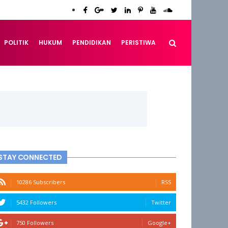
POLITIK
HUKUM
PENDIDIKAN
PERISTIWA
STAY CONNECTED
10286 Subscribers
RSS
5432 Followers
Twitter
750 Followers
Google+