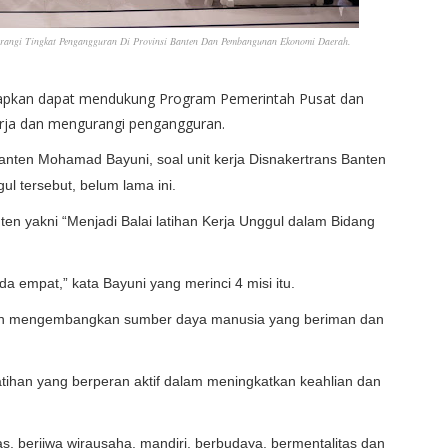
rangi Tingkat Pengangguran Di Provinsi Banten Dan Pembangunan Ekonomi Daerah.
rapkan dapat mendukung Program Pemerintah Pusat dan
rja dan mengurangi pengangguran.
Banten Mohamad Bayuni, soal unit kerja Disnakertrans Banten
ul tersebut, belum lama ini.
en yakni “Menjadi Balai latihan Kerja Unggul dalam Bidang
 empat,” kata Bayuni yang merinci 4 misi itu.
dan mengembangkan sumber daya manusia yang beriman dan
latihan yang berperan aktif dalam meningkatkan keahlian dan
tas, berjiwa wirausaha, mandiri, berbudaya, bermentalitas dan