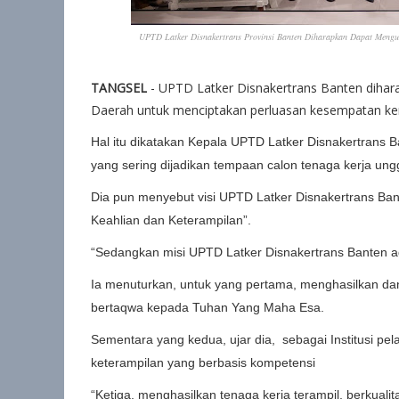
UPTD Latker Disnakertrans Provinsi Banten Diharapkan Dapat Mengu
TANGSEL
- UPTD Latker Disnakertrans Banten diha
Daerah untuk menciptakan perluasan kesempatan ke
Hal itu dikatakan Kepala UPTD Latker Disnakertrans 
yang sering dijadikan tempaan calon tenaga kerja ungg
Dia pun menyebut visi UPTD Latker Disnakertrans Bant
Keahlian dan Keterampilan”.
“Sedangkan misi UPTD Latker Disnakertrans Banten ada
Ia menuturkan, untuk yang pertama, menghasilkan 
bertaqwa kepada Tuhan Yang Maha Esa.
Sementara yang kedua, ujar dia, sebagai Institusi pe
keterampilan yang berbasis kompetensi
“Ketiga, menghasilkan tenaga kerja terampil, berkuali