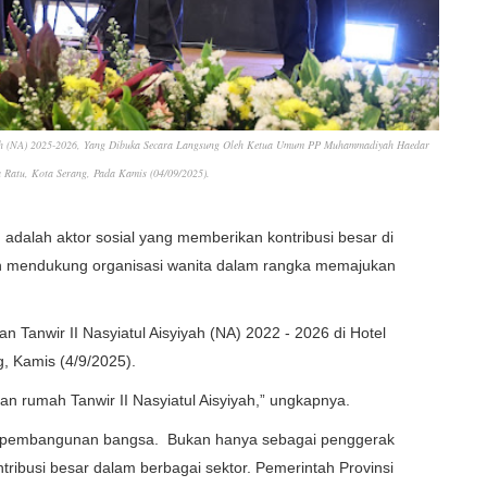
iyah (NA) 2025-2026, Yang Dibuka Secara Langsung Oleh Ketua Umum PP Muhammadiyah Haedar
a Ratu, Kota Serang, Pada Kamis (04/09/2025).
dalah aktor sosial yang memberikan kontribusi besar di
en mendukung organisasi wanita dalam rangka memajukan
 Tanwir II Nasyiatul Aisyiyah (NA) 2022 - 2026 di Hotel
g, Kamis (4/9/2025).
uan rumah Tanwir II Nasyiatul Aisyiyah,” ungkapnya.
am pembangunan bangsa. Bukan hanya sebagai penggerak
ntribusi besar dalam berbagai sektor. Pemerintah Provinsi