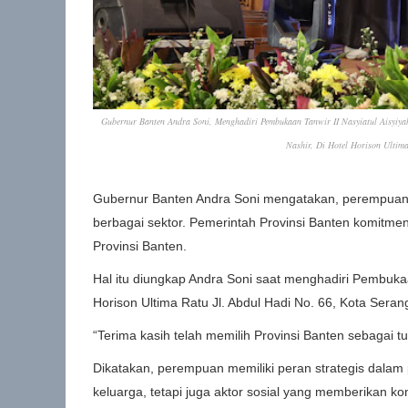
Gubernur Banten Andra Soni, Menghadiri Pembukaan Tanwir II Nasyiatul Aisy
Nashir, Di Hotel Horison Ultim
Gubernur Banten Andra Soni mengatakan, perempuan a
berbagai sektor. Pemerintah Provinsi Banten komitm
Provinsi Banten.
Hal itu diungkap Andra Soni saat menghadiri Pembukaan
Horison Ultima Ratu Jl. Abdul Hadi No. 66, Kota Seran
“Terima kasih telah memilih Provinsi Banten sebagai t
Dikatakan, perempuan memiliki peran strategis dal
keluarga, tetapi juga aktor sosial yang memberikan ko