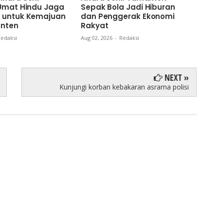
 Umat Hindu Jaga
Sepak Bola Jadi Hiburan
Gub
 untuk Kemajuan
dan Penggerak Ekonomi
Kom
anten
Rakyat
dan
Ban
edaksi
Aug 02, 2026
-
Redaksi
Aug 0
NEXT »
Kunjungi korban kebakaran asrama polisi