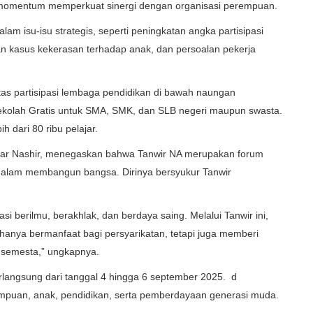
di momentum memperkuat sinergi dengan organisasi perempuan.
 isu-isu strategis, seperti peningkatan angka partisipasi
n kasus kekerasan terhadap anak, dan persoalan pekerja
tas partisipasi lembaga pendidikan di bawah naungan
kolah Gratis untuk SMA, SMK, dan SLB negeri maupun swasta.
h dari 80 ribu pelajar.
r Nashir, menegaskan bahwa Tanwir NA merupakan forum
alam membangun bangsa. Dirinya bersyukur Tanwir
si berilmu, berakhlak, dan berdaya saing. Melalui Tanwir ini,
 hanya bermanfaat bagi persyarikatan, tetapi juga memberi
 semesta,” ungkapnya.
erlangsung dari tanggal 4 hingga 6 september 2025. d
empuan, anak, pendidikan, serta pemberdayaan generasi muda.