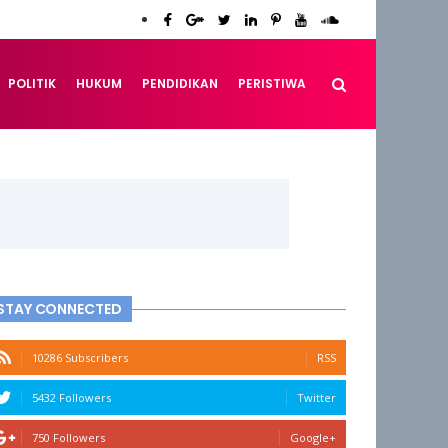
POLITIK
HUKUM
PENDIDIKAN
PERISTIWA
STAY CONNECTED
10286 Subscribers
RSS
5432 Followers
Twitter
750 Followers
Google+