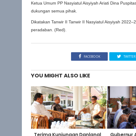
Ketua Umum PP Nasyiatul Aisyiyah Ariati Dina Puspit
dukungan semua pihak.
Dikatakan Tanwir II Tanwir II Nasyiatul Aisyiyah 
peradaban. (Red).
FACEBOOK
TWITTER
YOU MIGHT ALSO LIKE
Terima Kunjungan Danlanal
Gubernur 