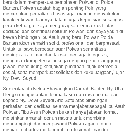
baru dalam memperkuat pembinaan Polwan di Polda
Banten. Polwan adalah bagian penting Polri yang
memerlukan perhatian khusus agar mampu menyalurkan
karakter kewanitaannya dalam tugas kepolisian sekaligus
peran keluarga. Saya mengucapkan terima kasih atas
dedikasi dan kontribusi seluruh Polwan, dan saya yakin di
bawah bimbingan Ibu Asuh yang baru, Polwan Polda
Banten akan semakin solid, profesional, dan berprestasi.
Untuk itu, saya berpesan agar Polwan senantiasa
meningkatkan iman dan takwa, menjaga integritas,
mengasah kompetensi, bekerja dengan penuh tanggung
jawab, mendukung kebijakan pimpinan, bijak bermedia
sosial, serta memperkuat soliditas dan kekeluargaan," ujar
Ny. Dewi Suyudi.
Sementara itu Ketua Bhayangkari Daerah Banten Ny. Ulfa
Hengki mengucapkan terima kasih dan rasa hormat dan
kepada Ny. Dewi Suyudi Ario Seto atas bimbingan,
perhatian, dan dedikasi selama menjabat sebagai Ibu Asuh
Polwan. "Ibu Asuh Polwan bukan hanya jabatan formal,
melainkan amanah penuh makna untuk membina,
mendampingi, dan mengayomi Polwan agar tumbuh
menjadi pribadi yang tangguh, profesional, mandiri,