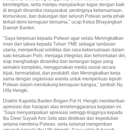
berintegritas, serta mampu menjalankan tugas dengan baik
di tengah dinamika masyarakat. pentingnya kebersamaan,
komunikasi, dan dukungan dari seluruh Polwan serta pihak
terkait demi kemajuan bersama," ucap Ketua Bhayangkari
Daerah Banten.
"Saya berpesan kepada Polwan agar selalu Meningkatkan
iman dan takwa kepada Tuhan YME sebagai landasan
utama, memperkuat soliditas dan rasa kebersamaan dalam
satu kesatuan Polri, menjaga integritas dan kehormatan diri,
siap menghadapi dinamika dan tantangan tugas yang
semakin kompleks, menggunakan media sosial secara
bijak, bermartabat, dan produktif, dan Meningkatkan kerja
sama dengan organisasi wanita untuk memperluas kiprah
Polwan dalam mendukung kemajuan bangsa," tambah Ny.
Ulfa Hengki.
Diakhir Kapolda Banten Brigjen Pol H. Hengki memberikan
apresiasi dan harapan atas terselenggaranya kegiatan ini.
"Saya menyampaikan apresiasi setinggi-tingginya kepada
Ibu Dewi Suyudi Ario Seto atas dedikasi dan kepedulian
selama membina Polwan, serta selamat mengemban
amanah kepada Ibu Ulfa Hengki. Saya yakin di bawah