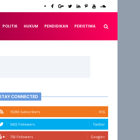
POLITIK
HUKUM
PENDIDIKAN
PERISTIWA
STAY CONNECTED
10286 Subscribers
RSS
5432 Followers
Twitter
750 Followers
Google+