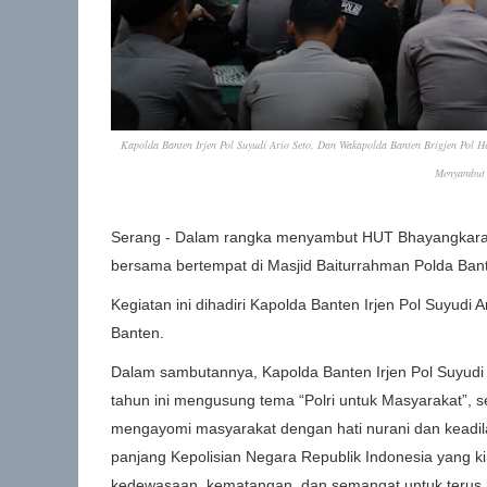
Kapolda Banten Irjen Pol Suyudi Ario Seto, Dan Wakapolda Banten Brigjen Pol 
Menyambut 
Serang - Dalam rangka menyambut HUT Bhayangkara k
bersama bertempat di Masjid Baiturrahman Polda Ban
Kegiatan ini dihadiri Kapolda Banten Irjen Pol Suyudi
Banten.
Dalam sambutannya, Kapolda Banten Irjen Pol Suyud
tahun ini mengusung tema “Polri untuk Masyarakat”, s
mengayomi masyarakat dengan hati nurani dan keadilan
panjang Kepolisian Negara Republik Indonesia yang ki
kedewasaan, kematangan, dan semangat untuk terus