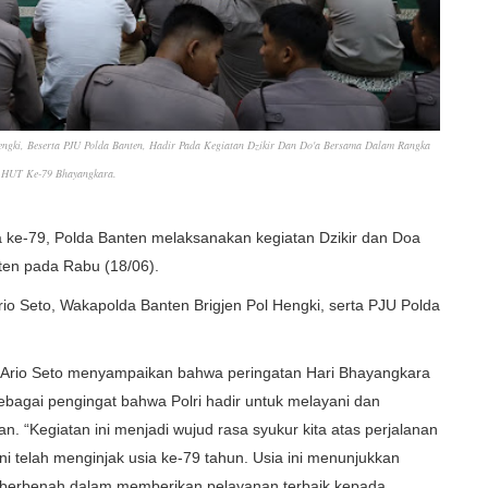
Hengki, Beserta PJU Polda Banten, Hadir Pada Kegiatan Dzikir Dan Do'a Bersama Dalam Rangka
HUT Ke-79 Bhayangkara.
e-79, Polda Banten melaksanakan kegiatan Dzikir dan Doa
ten pada Rabu (18/06).
 Ario Seto, Wakapolda Banten Brigjen Pol Hengki, serta PJU Polda
i Ario Seto menyampaikan bahwa peringatan Hari Bhayangkara
ebagai pengingat bahwa Polri hadir untuk melayani dan
. “Kegiatan ini menjadi wujud rasa syukur kita atas perjalanan
ni telah menginjak usia ke-79 tahun. Usia ini menunjukkan
 berbenah dalam memberikan pelayanan terbaik kepada