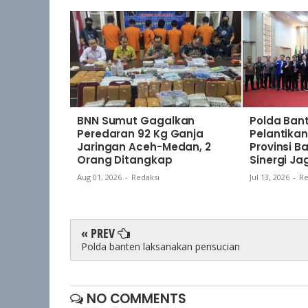
BNN Sumut Gagalkan
Polda Bant
Peredaran 92 Kg Ganja
Pelantik
Jaringan Aceh-Medan, 2
Provinsi B
Orang Ditangkap
Sinergi J
Aug 01, 2026
-
Redaksi
Jul 13, 2026
-
Re
« PREV
Polda banten laksanakan pensucian
NO COMMENTS