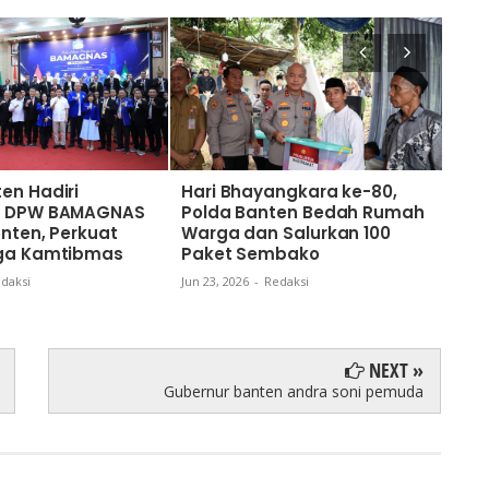
en Hadiri
Hari Bhayangkara ke-80,
Sam
an DPW BAMAGNAS
Polda Banten Bedah Rumah
ke-
anten, Perkuat
Warga dan Salurkan 100
Wuj
aga Kamtibmas
Paket Sembako
Mela
Sum
daksi
Jun 23, 2026
-
Redaksi
Jun 18
NEXT »
Gubernur banten andra soni pemuda