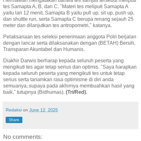
Hermawan mengatakan bahwa tes samjas tersebut meliputi
tes Samapta A, B, dan C. "Materi tes meliputi Samapta A
yaitu lari 12 menit, Samapta B yaitu pull up, sit up, push up,
dan shuttle run, serta Samapta C berupa renang sejauh 25
meter dan dilanjutkan tes antropometri," katanya.
Pelaksanaan tes seleksi penerimaan anggota Polri berjalan
dengan lancar serta dilaksanakan dengan (BETAH) Bersih,
Transparan Akuntabel dan Humanis.
Diakhir Darwis berharap kepada seluruh peserta yang
mengikuti tes agar tetap serius dan optimis. "Saya harapkan
kepada seluruh peserta yang mengikuti tes untuk tetap
serius serta tanamkan rasa optimisme di diri anda
semuanya, supaya pada akhirnya membuahkan hasil yang
baik," tutupnya (Bidhumas).
(Tri/Red).
Redaksi
on
June 12, 2025
Share
No comments: