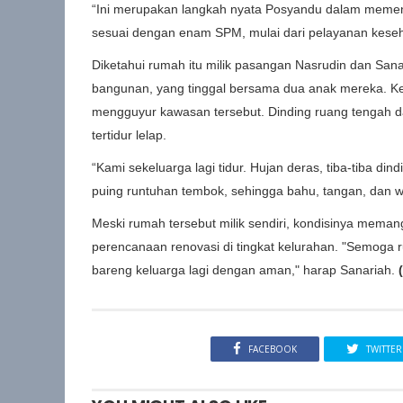
“Ini merupakan langkah nyata Posyandu dalam memen
sesuai dengan enam SPM, mulai dari pelayanan keseh
Diketahui rumah itu milik pasangan Nasrudin dan Sana
bangunan, yang tinggal bersama dua anak mereka. Keja
mengguyur kawasan tersebut. Dinding ruang tengah d
tertidur lelap.
“Kami sekeluarga lagi tidur. Hujan deras, tiba-tiba d
puing runtuhan tembok, sehingga bahu, tangan, dan wa
Meski rumah tersebut milik sendiri, kondisinya mema
perencanaan renovasi di tingkat kelurahan. "Semoga 
bareng keluarga lagi dengan aman," harap Sanariah.
FACEBOOK
TWITTER