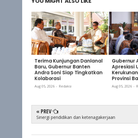
YOU MIGHT ALSO LIKE
Terima Kunjungan Danlanal
Gubernur 
Baru, Gubernur Banten
Apresiasi
Andra Soni Siap Tingkatkan
Kerukunan
Kolaborasi
Provinsi B
Aug 05, 2026
-
Redaksi
Aug 05, 2026
-
R
« PREV
Sinergi pendidikan dan ketenagakerjaan