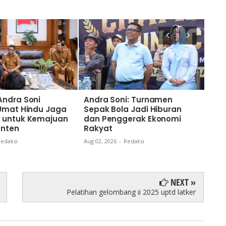
Andra Soni
Andra Soni: Turnamen
Nai
 Umat Hindu Jaga
Sepak Bola Jadi Hiburan
Gub
 untuk Kemajuan
dan Penggerak Ekonomi
Kom
anten
Rakyat
dan
Ban
edaksi
Aug 02, 2026
-
Redaksi
Aug 0
NEXT »
Pelatihan gelombang ii 2025 uptd latker