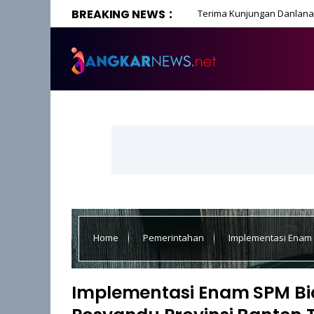
BREAKING NEWS
Terima Kunjungan Danlanal
Home
Pemerintahan
Implementasi Enam 
Tinawati Andra Soni Tinjau Rumah Roboh di Kasemen
Implementasi Enam SPM Bi