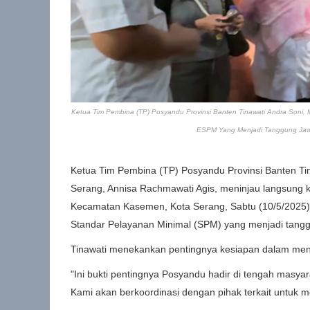
Ketua Tim Pembina (TP) Posyandu Provinsi Banten Tinawati Andra Soni,
ESPM Yang Menjadi Tanggung Jaw
Ketua Tim Pembina (TP) Posyandu Provinsi Banten Ti
Serang, Annisa Rachmawati Agis, meninjau langsung k
Kecamatan Kasemen, Kota Serang, Sabtu (10/5/2025).
Standar Pelayanan Minimal (SPM) yang menjadi tang
Tinawati menekankan pentingnya kesiapan dalam meng
"Ini bukti pentingnya Posyandu hadir di tengah masy
Kami akan berkoordinasi dengan pihak terkait untuk 