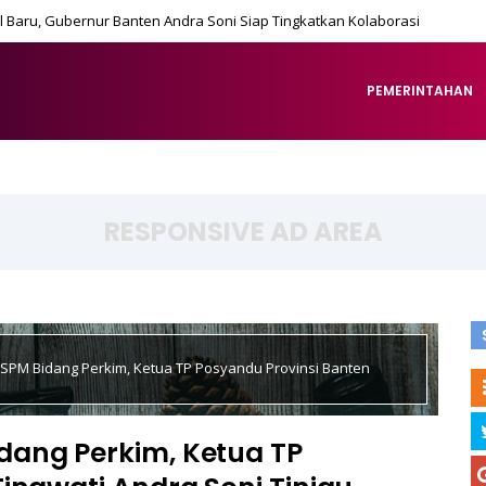
 Baru, Gubernur Banten Andra Soni Siap Tingkatkan Kolaborasi
PEMERINTAHAN
RESPONSIVE AD AREA
SPM Bidang Perkim, Ketua TP Posyandu Provinsi Banten
dang Perkim, Ketua TP