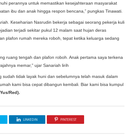
uhi perannya untuk memastikan kesejahteraan masyarakat
atan ibu dan anak hingga respon bencana,” pungkas Tinawati.
riah. Keseharian Nasrudin bekerja sebagai seorang pekerja kuli
dian terjadi sekitar pukul 12 malam saat hujan deras
an plafon rumah mereka roboh, tepat ketika keluarga sedang
inding ruang tengah dan plafon roboh. Anak pertama saya terkena
jahnya memar," ujar Sanariah lirih
ng sudah tidak layak huni dan sebelumnya telah masuk dalam
rumah kami bisa cepat dibangun kembali. Biar kami bisa kumpul
(Yus/Red).
LINKEDIN
PINTEREST