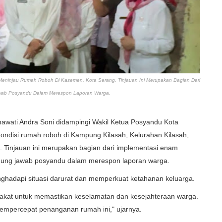
 Meninjau Rumah Roboh Di Kasemen, Kota Serang, Tinjauan Ini Merupakan Bagian Dari
ab Posyandu Dalam Merespon Laporan Warga.
nawati Andra Soni didampingi Wakil Ketua Posyandu Kota
ondisi rumah roboh di Kampung Kilasah, Kelurahan Kilasah,
 Tinjauan ini merupakan bagian dari implementasi enam
gung jawab posyandu dalam merespon laporan warga.
hadapi situasi darurat dan memperkuat ketahanan keluarga.
arakat untuk memastikan keselamatan dan kesejahteraan warga.
mempercepat penanganan rumah ini," ujarnya.