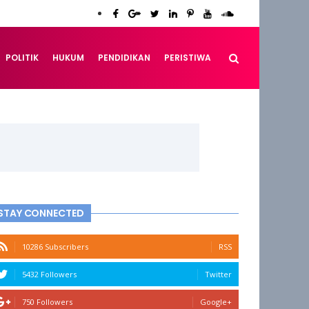
POLITIK
HUKUM
PENDIDIKAN
PERISTIWA
STAY CONNECTED
10286 Subscribers
RSS
5432 Followers
Twitter
750 Followers
Google+