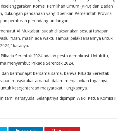
g diselenggarakan Komisi Pemilihan Umum (KPU) dan Badan
, dukungan pendanaan yang diberikan Pemerintah Provinsi
hapan peraturan perundang-undangan.
menurut Al Muktabar, sudah dilaksanakan sesuai tahapan
waslu. “Dan, masih ada waktu sampai pelaksanaannya untuk
2024,“ katanya.
ilkada Serentak 2024 adalah pesta demokrasi. Untuk itu,
ama menyambut Pilkada Serentak 2024.
a dan bermunajat bersama-sama, bahwa Pilkada Serentak
rapan masyarakat amanah dalam menjalankan tugasnya.
n untuk kesejahteraan masyarakat,“ ungkapnya.
izami Karsayuda. Selanjutnya dipimpin Wakil Ketua Komisi II