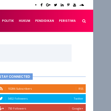
POLITIK
HUKUM
PENDIDIKAN
PERISTIWA
STAY CONNECTED
10286 Subscribers
RSS
5432 Followers
Twitter
750 Followers
Google+