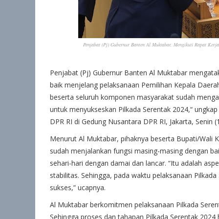
Penjabat (Pj) Gubernur Banten Al Muktabar, Mengikuti Rapat Kerja
Penjabat (Pj) Gubernur Banten Al Muktabar mengatak
baik menjelang pelaksanaan Pemilihan Kepala Daerah
beserta seluruh komponen masyarakat sudah mengam
untuk menyukseskan Pilkada Serentak 2024,“ ungkap A
DPR RI di Gedung Nusantara DPR RI, Jakarta, Senin (
Menurut Al Muktabar, pihaknya beserta Bupati/Wali
sudah menjalankan fungsi masing-masing dengan ba
sehari-hari dengan damai dan lancar. “Itu adalah a
stabilitas. Sehingga, pada waktu pelaksanaan Pilkad
sukses,” ucapnya.
Al Muktabar berkomitmen pelaksanaan Pilkada Seren
Sehingga proses dan tahapan Pilkada Serentak 2024 