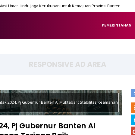
iasi Umat Hindu Jaga Kerukunan untuk Kemajuan Provinsi Banten
PEMERINTAHAN
RESPONSIVE AD AREA
ntak 2024, Pj Gubernur Banten Al Muktabar : Stabilitas Keamanan
24, Pj Gubernur Banten Al