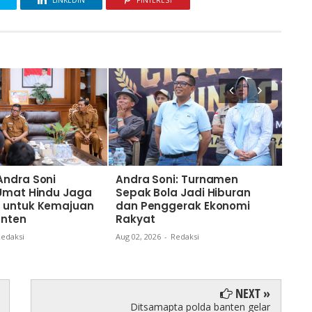
LINKEDIN
PINTEREST
Andra Soni
Andra Soni: Turnamen
Nai
 Umat Hindu Jaga
Sepak Bola Jadi Hiburan
Gub
 untuk Kemajuan
dan Penggerak Ekonomi
Kom
anten
Rakyat
dan
Ban
edaksi
Aug 02, 2026
-
Redaksi
Aug 0
NEXT »
Ditsamapta polda banten gelar