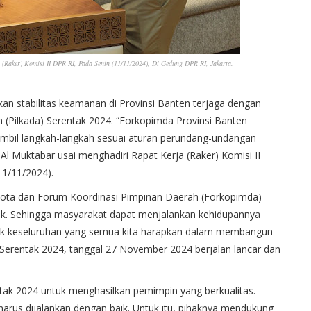
 (Raker) Komisi II DPR RI, Pada Senin (11/11/2024), Di Gedung DPR RI, Jakarta.
an stabilitas keamanan di Provinsi Banten terjaga dengan
 (Pilkada) Serentak 2024. “Forkopimda Provinsi Banten
bil langkah-langkah sesuai aturan perundang-undangan
l Muktabar usai menghadiri Rapat Kerja (Raker) Komisi II
11/11/2024).
 Kota dan Forum Koordinasi Pimpinan Daerah (Forkopimda)
ik. Sehingga masyarakat dapat menjalankan kehidupannya
spek keseluruhan yang semua kita harapkan dalam membangun
a Serentak 2024, tanggal 27 November 2024 berjalan lancar dan
tak 2024 untuk menghasilkan pemimpin yang berkualitas.
harus dijalankan dengan baik. Untuk itu, pihaknya mendukung