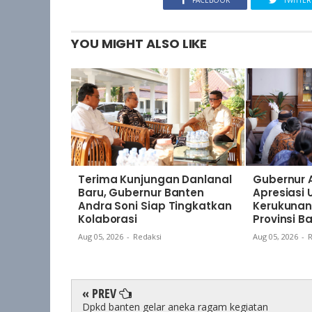
FACEBOOK
TWITTER
YOU MIGHT ALSO LIKE
Terima Kunjungan Danlanal
Gubernur 
Baru, Gubernur Banten
Apresiasi
Andra Soni Siap Tingkatkan
Kerukunan
Kolaborasi
Provinsi B
Aug 05, 2026
-
Redaksi
Aug 05, 2026
-
R
« PREV
Dpkd banten gelar aneka ragam kegiatan