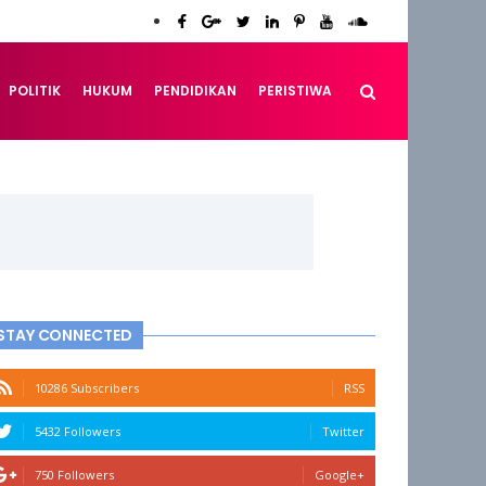
POLITIK
HUKUM
PENDIDIKAN
PERISTIWA
STAY CONNECTED
10286 Subscribers
RSS
5432 Followers
Twitter
750 Followers
Google+