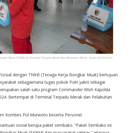
ngkar Muat (TNKB) Di Terminal Terpadu Merak Dan Pelabuhan Merak, Jumat (04/10/2024).
 Sosial dengan TNKB (Tenaga Kerja Bongkar Muat) bertujuan
syarakat sebagaimana tugas pokok Polri yakni sebagai
merupakan salah satu program Commander Wish Kapolda
2024. Bertempat di Terminal Terpadu Merak dan Pelabuhan
ten Kombes Pol Murwoto beserta Personel.
antuan sosial berupa paket sembako. “Paket Sembako ini
 Bongkar Muat (TKBM) dan masyarakat sekitar,” jelasnya.