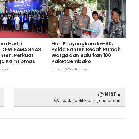
en Hadiri
Hari Bhayangkara ke-80,
Sam
an DPW BAMAGNAS
Polda Banten Bedah Rumah
ke-
anten, Perkuat
Warga dan Salurkan 100
Wuj
aga Kamtibmas
Paket Sembako
Mela
Sum
daksi
Jun 23, 2026
-
Redaksi
Jun 18
NEXT »
Waspadai politik uang dan ujaran