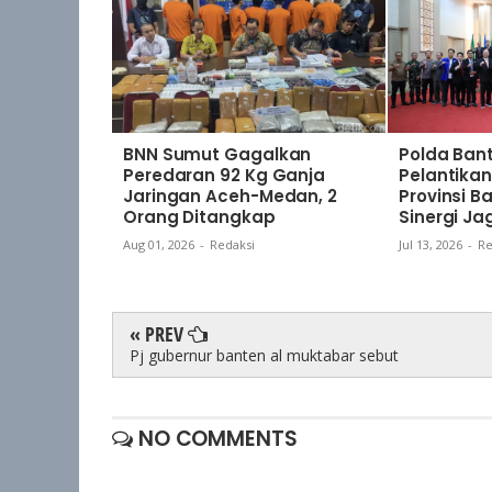
BNN Sumut Gagalkan
Polda Bant
Peredaran 92 Kg Ganja
Pelantik
Jaringan Aceh-Medan, 2
Provinsi B
Orang Ditangkap
Sinergi J
Aug 01, 2026
-
Redaksi
Jul 13, 2026
-
Re
« PREV
Pj gubernur banten al muktabar sebut
NO COMMENTS