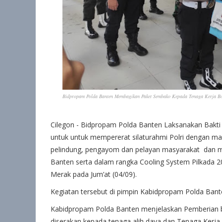
Bidpropam Polda Banten Membagikan Paket Sembako Kepada Tenaga Kerja Bo
Cilegon - Bidpropam Polda Banten Laksanakan Bakti
untuk untuk mempererat silaturahmi Polri dengan ma
pelindung, pengayom dan pelayan masyarakat dan 
Banten serta dalam rangka Cooling System Pilkada 
Merak pada Jum’at (04/09).
Kegiatan tersebut di pimpin Kabidpropam Polda Ban
Kabidpropam Polda Banten menjelaskan Pemberian b
diserakan kepada tenaga alih daya dan Tenaga Kerja