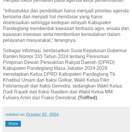
menjadi fokus perhatian pada agenda kerja pemerintahan.
"Infrastruktur dan pendidikan harus menjadi prioritas agenda
bersama dan menjadi hal mendasar yang harus
diselesaikan sehingga kedepan wilayah Kabupaten
Pandeglang membentuk kawasan berbasis agro, wisata dan
kawasan investasi serta memberikan kemudahan dalam
pelayanan masyarakat," terangnya.
Sebagai informasi, berdasarkan Surat Keputusan Gubernur
Banten Nomor 333 Tahun 2024 tentang Peresmian
Pimpinan Dewan Perwakilan Rakyat Daerah (DPRD)
Kabupaten Pandeglang Masa Jabatan 2024-2029
menetapkan Ketua DPRD Kabupaten Pandeglang Tb.
Khatibul Umam dari fraksi Golkar, Wakil Ketua Fikri
Febriansyah dari fraksi Gerindra, sedangkan Wakil Ketua
Dadi Rajadi dari fraksi Nasdem dan Wakil Ketua MM
Fuhaira Amin dari Fraksi Demokrat.
(Tri/Red).
redaksi
on
October 02, 2024
Share