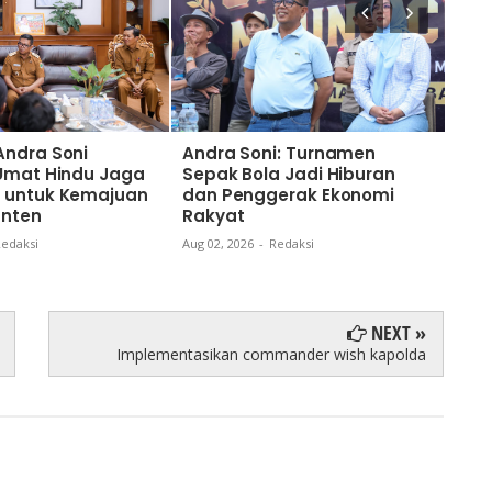
Andra Soni
Andra Soni: Turnamen
Nai
 Umat Hindu Jaga
Sepak Bola Jadi Hiburan
Gub
 untuk Kemajuan
dan Penggerak Ekonomi
Kom
anten
Rakyat
dan
Ban
edaksi
Aug 02, 2026
-
Redaksi
Aug 0
NEXT »
Implementasikan commander wish kapolda