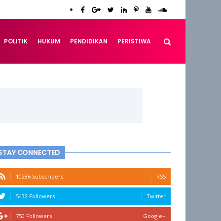
POLITIK
HUKUM
PENDIDIKAN
PERISTIWA
STAY CONNECTED
10286 Subscribers
RSS
5432 Followers
Twitter
750 Followers
Google+