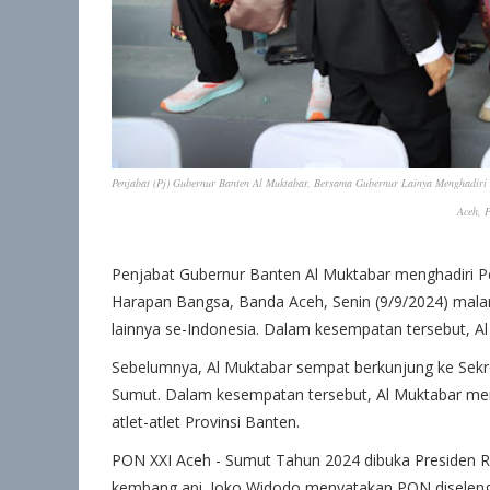
Penjabat (Pj) Gubernur Banten Al Muktabar, Bersama Gubernur Lainya Menghadir
Aceh, P
Penjabat Gubernur Banten Al Muktabar menghadiri 
Harapan Bangsa, Banda Aceh, Senin (9/9/2024) malam
lainnya se-Indonesia. Dalam kesempatan tersebut, A
Sebelumnya, Al Muktabar sempat berkunjung ke Sekre
Sumut. Dalam kesempatan tersebut, Al Muktabar men
atlet-atlet Provinsi Banten.
PON XXI Aceh - Sumut Tahun 2024 dibuka Presiden R
kembang api. Joko Widodo menyatakan PON diselen