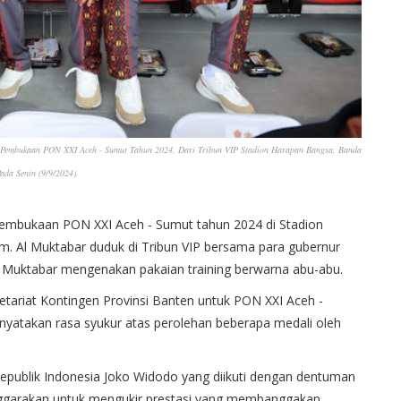
i Pembukaan PON XXI Aceh - Sumut Tahun 2024, Dari Tribun VIP Stadion Harapan Bangsa, Banda
ada Senin (9/9/2024).
Pembukaan PON XXI Aceh - Sumut tahun 2024 di Stadion
. Al Muktabar duduk di Tribun VIP bersama para gubernur
l Muktabar mengenakan pakaian training berwarna abu-abu.
tariat Kontingen Provinsi Banten untuk PON XXI Aceh -
yatakan rasa syukur atas perolehan beberapa medali oleh
epublik Indonesia Joko Widodo yang diikuti dengan dentuman
ggarakan untuk mengukir prestasi yang membanggakan