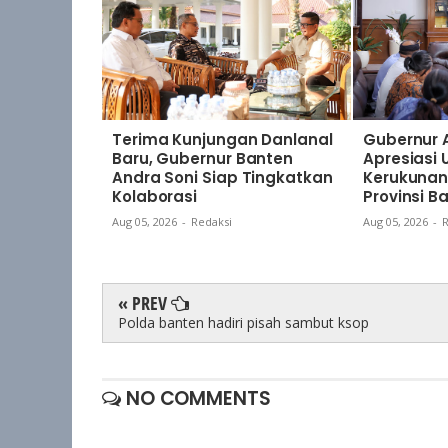
Terima Kunjungan Danlanal
Gubernur 
Baru, Gubernur Banten
Apresiasi
Andra Soni Siap Tingkatkan
Kerukunan
Kolaborasi
Provinsi B
Aug 05, 2026
-
Redaksi
Aug 05, 2026
-
R
« PREV
Polda banten hadiri pisah sambut ksop
NO COMMENTS