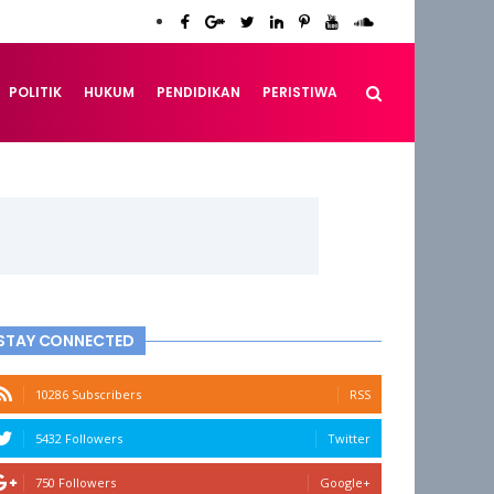
POLITIK
HUKUM
PENDIDIKAN
PERISTIWA
STAY CONNECTED
10286 Subscribers
RSS
5432 Followers
Twitter
750 Followers
Google+