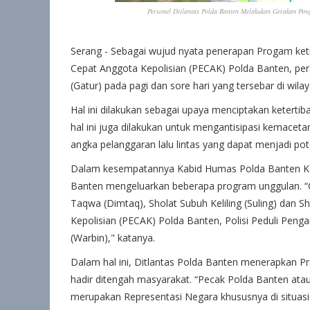
Personel Ditlantas Polda Banten Melakukan Gerakan Pe
Serang - Sebagai wujud nyata penerapan Progam ket
Cepat Anggota Kepolisian (PECAK) Polda Banten, pe
(Gatur) pada pagi dan sore hari yang tersebar di wi
Hal ini dilakukan sebagai upaya menciptakan keterti
hal ini juga dilakukan untuk mengantisipasi kemaceta
angka pelanggaran lalu lintas yang dapat menjadi poten
Dalam kesempatannya Kabid Humas Polda Banten Ko
Banten mengeluarkan beberapa program unggulan. “
Taqwa (Dimtaq), Sholat Subuh Keliling (Suling) dan Sh
Kepolisian (PECAK) Polda Banten, Polisi Peduli Pen
(Warbin)," katanya.
Dalam hal ini, Ditlantas Polda Banten menerapkan P
hadir ditengah masyarakat. “Pecak Polda Banten atau
merupakan Representasi Negara khususnya di situasi