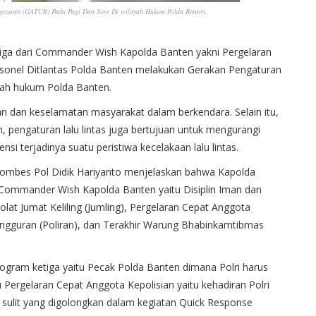
ngaturan (GATUR) Pada Pagi Dan Sore Di wilayah Hukum Polda Banten.
iga dari Commander Wish Kapolda Banten yakni Pergelaran
rsonel Ditlantas Polda Banten melakukan Gerakan Pengaturan
layah hukum Polda Banten.
ban dan keselamatan masyarakat dalam berkendara. Selain itu,
n, pengaturan lalu lintas juga bertujuan untuk mengurangi
si terjadinya suatu peristiwa kecelakaan lalu lintas.
mbes Pol Didik Hariyanto menjelaskan bahwa Kapolda
Commander Wish Kapolda Banten yaitu Disiplin Iman dan
olat Jumat Keliling (Jumling), Pergelaran Cepat Anggota
gangguran (Poliran), dan Terakhir Warung Bhabinkamtibmas
rogram ketiga yaitu Pecak Polda Banten dimana Polri harus
 Pergelaran Cepat Anggota Kepolisian yaitu kehadiran Polri
 sulit yang digolongkan dalam kegiatan Quick Response