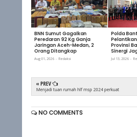
BNN Sumut Gagalkan
Polda Bant
Peredaran 92 Kg Ganja
Pelantik
Jaringan Aceh-Medan, 2
Provinsi B
Orang Ditangkap
Sinergi J
Aug 01, 2026
-
Redaksi
Jul 13, 2026
-
Re
« PREV
Menjadi tuan rumah hlf msp 2024 perkuat
NO COMMENTS