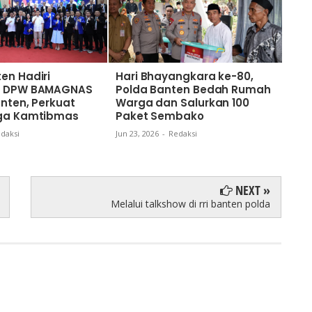
en Hadiri
Hari Bhayangkara ke-80,
Sam
an DPW BAMAGNAS
Polda Banten Bedah Rumah
ke-
anten, Perkuat
Warga dan Salurkan 100
Wuj
aga Kamtibmas
Paket Sembako
Mela
Sum
daksi
Jun 23, 2026
-
Redaksi
Jun 18
NEXT »
Melalui talkshow di rri banten polda