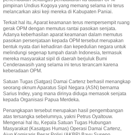
pimpinan Undius Kogoya yang memang selama ini terus
melancarkan aksi keji mereka di Kabupaten Paniai.
Terkait hal itu, Aparat keamanan terus mempersempit ruang
gerak OPM dengan memutus rantai pasokan senjata.
Adanya keberhasilan aparat keamanan dalam memutus
pasokan persenjataan kepada OPM tersebut merupakan
bentuk nyata dari kehadiran dan kepedulian negara untuk
melindungi segenap tumpah darah Indonesia, termasuk
mereka masyarakat sipil di daerah berjuluk Bumi
Cenderawasih yang selama ini terus terancam karena
keberadaan OPM.
Satuan Tugas (Satgas) Damai Cartenz berhasil menangkap
seorang oknum Aparatus Sipil Negara (ASN) bernama
Sarius Indey, yang mana dirinya diduga memasok senjata
kepada Organisasi Papua Merdeka.
Penangkapan tersebut merupakan hasil pengembangan
atas tersangka sebelumnya, yakni Petrus Oyaltouw.
Mengenai hal itu, Kepala Satuan Tugas Hubungan
Masyarakat (Kasatgas Humas) Operasi Damai Cartenz,
Ajun Komisaris Besar Polisi (AKBP) Bayu Suseno