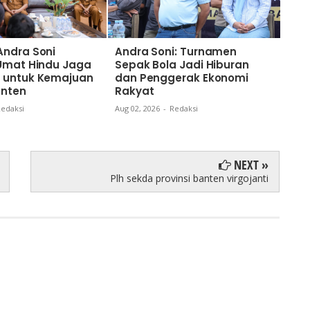
Andra Soni
Andra Soni: Turnamen
Nai
 Umat Hindu Jaga
Sepak Bola Jadi Hiburan
Gub
 untuk Kemajuan
dan Penggerak Ekonomi
Kom
anten
Rakyat
dan
Ban
edaksi
Aug 02, 2026
-
Redaksi
Aug 0
NEXT »
Plh sekda provinsi banten virgojanti