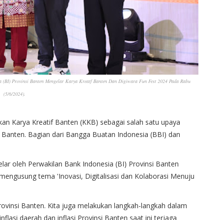
ia (BI) Provinsi Banten Mengelar Karya Kreatf Banten Dan Digiwara Fun Fest 2024 Pada Rabu
(5/6/2024).
an Karya Kreatif Banten (KKB) sebagai salah satu upaya
si Banten. Bagian dari Bangga Buatan Indonesia (BBI) dan
lar oleh Perwakilan Bank Indonesia (BI) Provinsi Banten
engusung tema 'Inovasi, Digitalisasi dan Kolaborasi Menuju
Provinsi Banten. Kita juga melakukan langkah-langkah dalam
flasi daerah dan inflasi Provinsi Banten saat ini terjaga