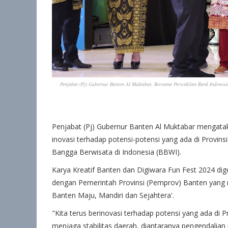
Penjabat (Pj) Gubernur Banten Al Muktabar, Bersama Perwakilan Bank Indones
Penjabat (Pj) Gubernur Banten Al Muktabar mengatak
inovasi terhadap potensi-potensi yang ada di Provin
Bangga Berwisata di Indonesia (BBWI).
Karya Kreatif Banten dan Digiwara Fun Fest 2024 dige
dengan Pemerintah Provinsi (Pemprov) Banten yang m
Banten Maju, Mandiri dan Sejahtera'.
"Kita terus berinovasi terhadap potensi yang ada di 
menjaga stabilitas daerah, diantaranya pengendalian in