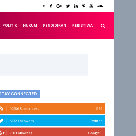
POLITIK
HUKUM
PENDIDIKAN
PERISTIWA
STAY CONNECTED
10286 Subscribers
RSS
5432 Followers
Twitter
750 Followers
Google+