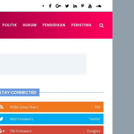
POLITIK
HUKUM
PENDIDIKAN
PERISTIWA
STAY CONNECTED
10286 Subscribers
RSS
5432 Followers
Twitter
750 Followers
Google+