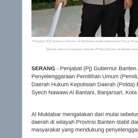
Penjabat (Pj) Gubernur Banten Al Muktabar hadiri Silaturahmi Pasca Pe
Daerah Hukum Kepolisian Daerah (Polda) Banten di Markas Kepol
SERANG
- Penjabat (Pj) Gubernur Banten 
Penyelenggaraan Pemilihan Umum (Pemilu)
Daerah Hukum Kepolisian Daerah (Polda) B
Syech Nawawi Al Bantani, Banjarsari, Kota
Al Muktabar mengatakan dari mulai sebelum
daerah di wilayah Provinsi Banten stabil dan 
masyarakat yang mendukung penyelengga