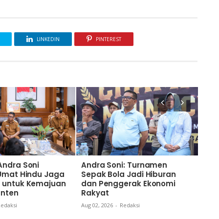
LINKEDIN
PINTEREST
Andra Soni
Andra Soni: Turnamen
Nai
 Umat Hindu Jaga
Sepak Bola Jadi Hiburan
Gub
 untuk Kemajuan
dan Penggerak Ekonomi
Kom
anten
Rakyat
dan
Ban
edaksi
Aug 02, 2026
-
Redaksi
Aug 0