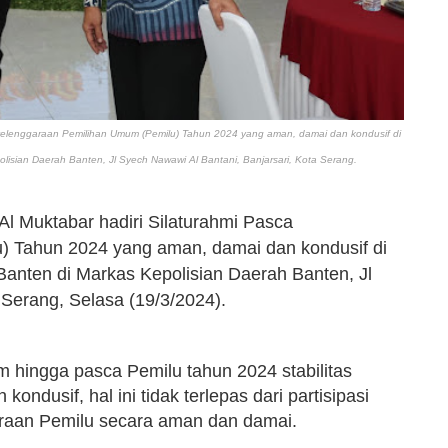
nyelenggaraan Pemilihan Umum (Pemilu) Tahun 2024 yang aman, damai dan kondusif di
isian Daerah Banten, Jl Syech Nawawi Al Bantani, Banjarsari, Kota Serang.
Al Muktabar hadiri Silaturahmi Pasca
 Tahun 2024 yang aman, damai dan kondusif di
anten di Markas Kepolisian Daerah Banten, Jl
 Serang, Selasa (19/3/2024).
 hingga pasca Pemilu tahun 2024 stabilitas
kondusif, hal ini tidak terlepas dari partisipasi
raan Pemilu secara aman dan damai.