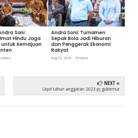
Andra Soni
Andra Soni: Turnamen
Nai
 Umat Hindu Jaga
Sepak Bola Jadi Hiburan
Gub
 untuk Kemajuan
dan Penggerak Ekonomi
Kom
anten
Rakyat
dan
Ban
edaksi
Aug 02, 2026
-
Redaksi
Aug 0
NEXT »
Lkpd tahun anggaran 2023 pj gubernur