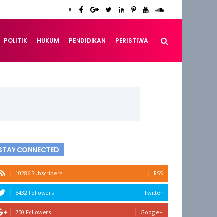
POLITIK
HUKUM
PENDIDIKAN
PERISTIWA
STAY CONNECTED
10286 Subscribers
RSS
5432 Followers
Twitter
750 Followers
Google+